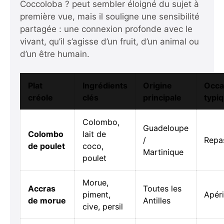
Coccoloba ?
peut sembler éloigné du sujet à
première vue, mais il souligne une sensibilité
partagée : une connexion profonde avec le
vivant, qu’il s’agisse d’un fruit, d’un animal ou
d’un être humain.
Plat
Ingrédients
Origine
Occa
créole
clés
principale
typi
Colombo,
Guadeloupe
Colombo
lait de
/
Repas
de poulet
coco,
Martinique
poulet
Morue,
Accras
Toutes les
piment,
Apéri
de morue
Antilles
cive, persil