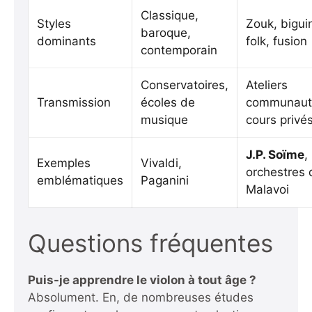
Classique,
Styles
Zouk, bigui
baroque,
dominants
folk, fusion
contemporain
Conservatoires,
Ateliers
Transmission
écoles de
communauta
musique
cours privé
J.P. Soïme
,
Exemples
Vivaldi,
orchestres 
emblématiques
Paganini
Malavoi
Questions fréquentes
Puis-je apprendre le violon à tout âge ?
Absolument. En, de nombreuses études