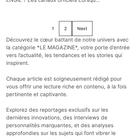
ENGIE ? Les canaux officiels Lorsque
vous avez besoin d’un
accompagnement pour votre contrat
d’électricité ou de gaz, savoir
1
2
Next
comment joindre le service client
ENGIE devient une priorité.
Découvrez le cœur battant de notre univers avec
Heureusement, plusieurs canaux sont
la catégorie *LE MAGAZINE*, votre porte d’entrée
disponibles pour répondre à vos
vers l’actualité, les tendances et les stories qui
demandes, qu’elles soient techniques,
inspirent.
administratives ou liées à un
déménagement. Quel service ENGIE
Chaque article est soigneusement rédigé pour
vous offrir une lecture riche en contenu, à la fois
pertinente et captivante.
Explorez des reportages exclusifs sur les
dernières innovations, des interviews de
personnalités marquantes, et des analyses
approfondies sur les sujets qui font vibrer le