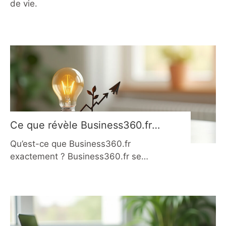
de vie.
Ce que révèle Business360.fr
sur la réussite entrepreneuriale
Qu’est-ce que Business360.fr
en 2026
exactement ? Business360.fr se
présente comme un média numérique
entièrement dédié à l’univers
entrepreneurial, avec une ligne
éditoriale clairement orientée vers
l’action. Contrairement à de nombreux