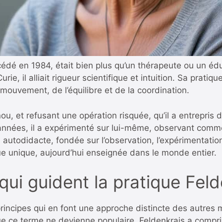
dé en 1984, était bien plus qu’un thérapeute ou un édu
rie, il alliait rigueur scientifique et intuition. Sa pratiq
ouvement, de l’équilibre et de la coordination.
u, et refusant une opération risquée, qu’il a entrepris
années, il a expérimenté sur lui-même, observant comm
utodidacte, fondée sur l’observation, l’expérimentatio
 unique, aujourd’hui enseignée dans le monde entier.
qui guident la pratique Fel
incipes qui en font une approche distincte des autres 
ue ce terme ne devienne populaire. Feldenkrais a compri