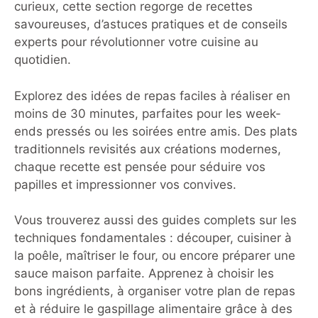
produits locaux et des rencontres
curieux, cette section regorge de recettes
internationales pour offrir des
savoureuses, d’astuces pratiques et de conseils
expériences gustatives marquantes.
experts pour révolutionner votre cuisine au
Que vous soyez attiré par une cuisine
quotidien.
Explorez des idées de repas faciles à réaliser en
moins de 30 minutes, parfaites pour les week-
ends pressés ou les soirées entre amis. Des plats
traditionnels revisités aux créations modernes,
chaque recette est pensée pour séduire vos
papilles et impressionner vos convives.
Vous trouverez aussi des guides complets sur les
techniques fondamentales : découper, cuisiner à
la poêle, maîtriser le four, ou encore préparer une
sauce maison parfaite. Apprenez à choisir les
bons ingrédients, à organiser votre plan de repas
et à réduire le gaspillage alimentaire grâce à des