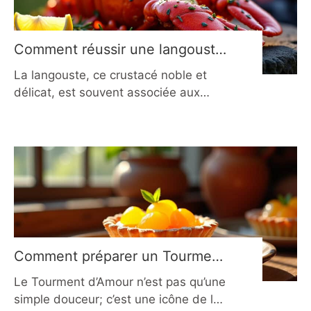
son goût intense que par sa
simplicité.
Comment réussir une langouste
grillée au beurre citronné en
La langouste, ce crustacé noble et
2026 ?
délicat, est souvent associée aux
grandes occasions et aux tables
festives. Sa chair fine et savoureuse
se marie à merveille avec un beurre
citronné, relevé d’une touche d’ail ou
d’herbes fraîches. Que vous soyez un
cuisinier aguerri ou que vous
souhaitiez vous lancer dans la
préparation d’un plat d’exception
Comment préparer un Tourment
d’Amour authentique en 2026 ?
Le Tourment d’Amour n’est pas qu’une
simple douceur; c’est une icône de la