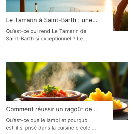
poisson à travers une cuisson en
bouillon aromatisé. En, il séduit
Le Tamarin à Saint-Barth : une
expérience culinaire à vivre en
Qu’est-ce qui rend Le Tamarin de
2026
Saint-Barth si exceptionnel ? Le
Tamarin n’est pas seulement un
restaurant : c’est une expérience qui
commence avant même d’entrer dans
la salle. À Grande Saline, entre les
senteurs de jasmin et le murmure des
feuilles de tamarinier, on quitte le
rythme de l’île pour entrer dans un
autre
Comment réussir un ragoût de
lambis aux épices créoles en
Qu’est-ce que le lambi et pourquoi
2026 ?
est-il si prisé dans la cuisine créole ?