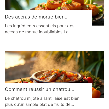
ancré dans la culture créole, allie
finesse, puissance aromatique et
simplicité d’exécution. Contrairement
Des accras de morue bien
à ce que
pimentés comme aux Antilles :
Les ingrédients essentiels pour des
la recette authentique
accras de morue inoubliables La
réussite d’un bon accra de morue
repose sur la qualité et l’équilibre des
ingrédients. Chaque élément joue un
rôle précis dans la texture, l’arôme et
le piquant final. Pour une recette
authentique, choisir des produits frais
et de comprendre leur fonction. Le
respect des proportions
Comment réussir un chatrou
mijoté à l’antillaise en 2026 ?
Le chatrou mijoté à l’antillaise est bien
plus qu’un simple plat de fruits de