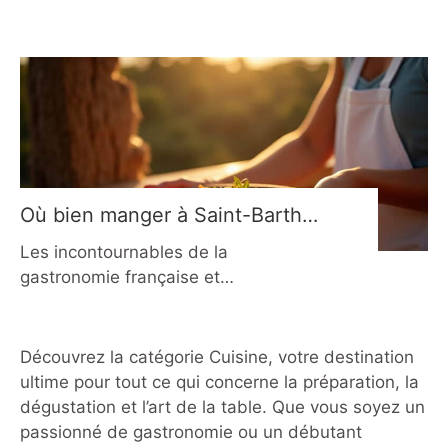
Le lambi, également connu sous le
nom de strombe géant, est un
coquillage emblématique des
Caraïbes, réputé pour sa chair ferme
et savoureuse. En, il reste un pilier de
la gastronomie antillaise,
particulièrement apprécié lors des
repas familiaux, des fêtes patronales
Où bien manger à Saint-Barth
en 2026 ?
Les incontournables de la
gastronomie française et
internationale La scène culinaire de
Saint-Barthélemy reflète l’identité
singulière de l’île : un mélange raffiné
Découvrez la catégorie Cuisine, votre destination
entre élégance française, influences
ultime pour tout ce qui concerne la préparation, la
mondiales et authenticité caribéenne.
dégustation et l’art de la table. Que vous soyez un
Les chefs s’inspirent des saisons, des
passionné de gastronomie ou un débutant