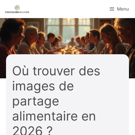
Aller
Menu
au
contenu
Où trouver des
images de
partage
alimentaire en
2026 ?