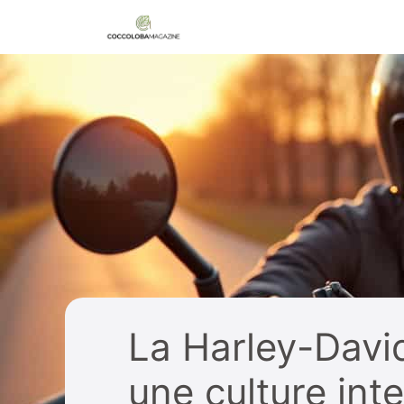
Aller
au
contenu
La Harley-David
une culture int