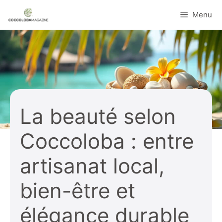
Aller
Menu
au
contenu
La beauté selon
Coccoloba : entre
artisanat local,
bien-être et
élégance durable