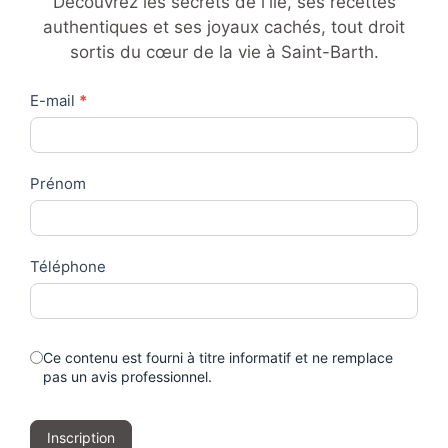
Découvrez les secrets de l'île, ses recettes
authentiques et ses joyaux cachés, tout droit
sortis du cœur de la vie à Saint-Barth.
Contact
E-mail
*
Us
Prénom
Téléphone
Ce contenu est fourni à titre informatif et ne remplace
pas un avis professionnel.
Inscription