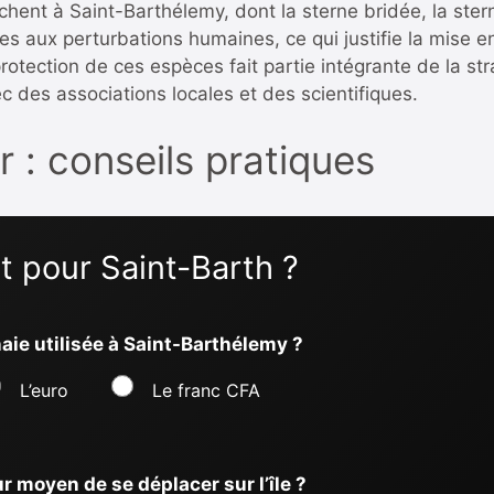
hent à Saint-Barthélemy, dont la sterne bridée, la stern
s aux perturbations humaines, ce qui justifie la mise e
rotection de ces espèces fait partie intégrante de la s
ec des associations locales et des scientifiques.
r : conseils pratiques
t pour Saint-Barth ?
naie utilisée à Saint-Barthélemy ?
L’euro
Le franc CFA
ur moyen de se déplacer sur l’île ?