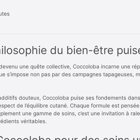
utes
losophie du bien-être puis
st devenu une quête collective, Coccoloba incarne une ré
rque s’impose non pas par des campagnes tapageuses, m
dditifs douteux, Coccoloba puise ses fondements dans 
espect de l’équilibre cutané. Chaque formule est pensée 
plement une gamme de soins, c’est une invitation à ralen
édients véritables.
occoloba pour des soins un