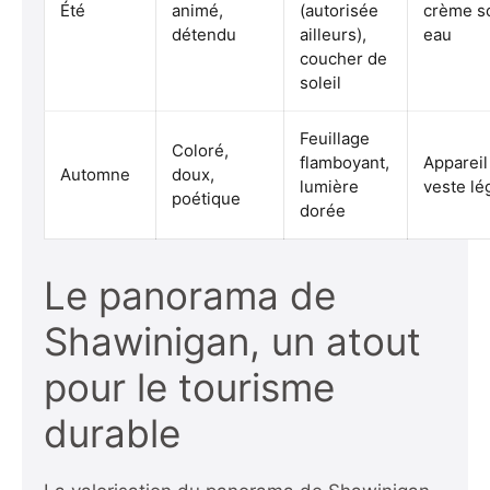
Été
animé,
(autorisée
crème so
détendu
ailleurs),
eau
coucher de
soleil
Feuillage
Coloré,
flamboyant,
Appareil
Automne
doux,
lumière
veste lé
poétique
dorée
Le panorama de
Shawinigan, un atout
pour le tourisme
durable