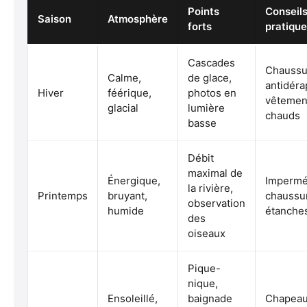
Points
Conseil
Saison
Atmosphère
forts
pratiqu
Cascades
Chaussu
Calme,
de glace,
antidéra
Hiver
féérique,
photos en
vêtemen
glacial
lumière
chauds
basse
Débit
maximal de
Énergique,
Impermé
la rivière,
Printemps
bruyant,
chaussu
observation
humide
étanche
des
oiseaux
Pique-
nique,
Ensoleillé,
baignade
Chapeau