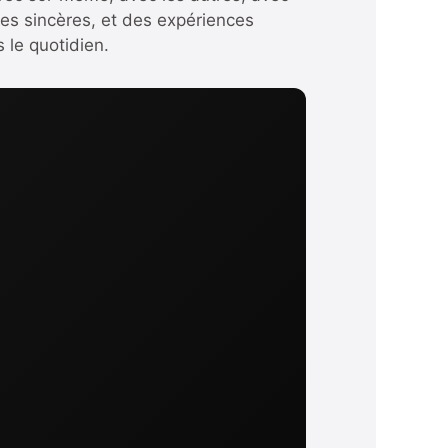
res sincères, et des expériences
s le quotidien.