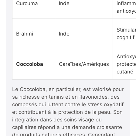
Curcuma
Inde
inflamm
antioxy
Stimula
Brahmi
Inde
cognitif
Antioxy
Coccoloba
Caraïbes/Amériques
protect
cutané
Le Coccoloba, en particulier, est valorisé pour
sa richesse en tanins et en flavonoïdes, des
composés qui luttent contre le stress oxydatif
et contribuent à la protection de la peau. Son
intégration dans des soins visage ou
capillaires répond à une demande croissante
de produits naturels efficaces. Cependant,