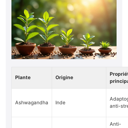
Proprié
Plante
Origine
princip
Adapto
Ashwagandha
Inde
anti-str
Anti-